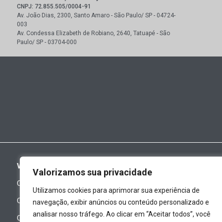
CNPJ: 72.855.505/0004-91
Av. João Dias, 2300, Santo Amaro - São Paulo/ SP - 04724-
003
Av. Condessa Elizabeth de Robiano, 2640, Tatuapé - São
Paulo/ SP - 03704-000
VEÍCULOS
VENDAS DIRETAS
Valorizamos sua privacidade
Carros Novos
GM Fleet
Utilizamos cookies para aprimorar sua experiência de
Carros Novos - Ofertas
PCD
navegação, exibir anúncios ou conteúdo personalizado e
analisar nosso tráfego. Ao clicar em “Aceitar todos”, você
Carros Seminovos
Empresas