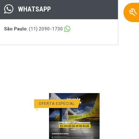
WHATSAPP
São Paulo
: (11) 2090-1730
OFERTA ESPECIAL
O