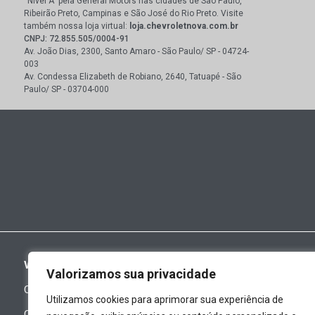
“Nível A” pela General Motors nas cidades de São Paulo,
Ribeirão Preto, Campinas e São José do Rio Preto. Visite
também nossa loja virtual:
loja.chevroletnova.com.br
CNPJ: 72.855.505/0004-91
Av. João Dias, 2300, Santo Amaro - São Paulo/ SP - 04724-
003
Av. Condessa Elizabeth de Robiano, 2640, Tatuapé - São
Paulo/ SP - 03704-000
VEÍCULOS
VENDAS DIRETAS
Valorizamos sua privacidade
Carros Novos
GM Fleet
Utilizamos cookies para aprimorar sua experiência de
Carros Novos - Ofertas
PCD