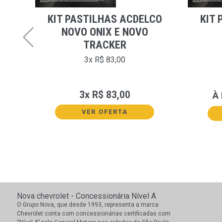
RO
KIT PASTILHAS ACDELCO
KIT 
NOVO ONIX E NOVO
TRACKER
A -
4
3x R$ 83,00
- SPIN
3x R$ 83,00
À
VER OFERTA
Nova chevrolet - Concessionária Nível A
O Grupo Nova, que desde 1993, representa a marca
Chevrolet conta com concessionárias certificadas com